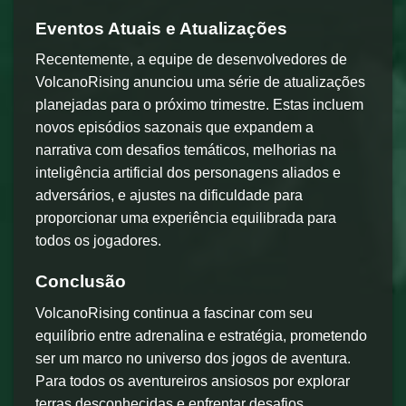
Eventos Atuais e Atualizações
Recentemente, a equipe de desenvolvedores de
VolcanoRising anunciou uma série de atualizações
planejadas para o próximo trimestre. Estas incluem
novos episódios sazonais que expandem a
narrativa com desafios temáticos, melhorias na
inteligência artificial dos personagens aliados e
adversários, e ajustes na dificuldade para
proporcionar uma experiência equilibrada para
todos os jogadores.
Conclusão
VolcanoRising continua a fascinar com seu
equilíbrio entre adrenalina e estratégia, prometendo
ser um marco no universo dos jogos de aventura.
Para todos os aventureiros ansiosos por explorar
terras desconhecidas e enfrentar desafios