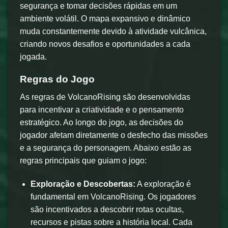
segurança e tomar decisões rápidas em um
ambiente volátil. O mapa expansivo e dinâmico
muda constantemente devido à atividade vulcânica,
criando novos desafios e oportunidades a cada
jogada.
Regras do Jogo
As regras de VolcanoRising são desenvolvidas
para incentivar a criatividade e o pensamento
estratégico. Ao longo do jogo, as decisões do
jogador afetam diretamente o desfecho das missões
e a segurança do personagem. Abaixo estão as
regras principais que guiam o jogo:
Exploração e Descobertas:
A exploração é
fundamental em VolcanoRising. Os jogadores
são incentivados a descobrir rotas ocultas,
recursos e pistas sobre a história local. Cada