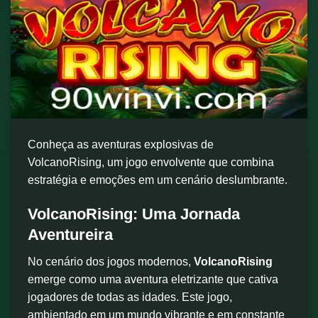
Conheça as aventuras explosivas de
VolcanoRising, um jogo envolvente que combina
estratégia e emoções em um cenário deslumbrante.
VolcanoRising: Uma Jornada
Aventureira
No cenário dos jogos modernos,
VolcanoRising
emerge como uma aventura eletrizante que cativa
jogadores de todas as idades. Este jogo,
ambientado em um mundo vibrante e em constante