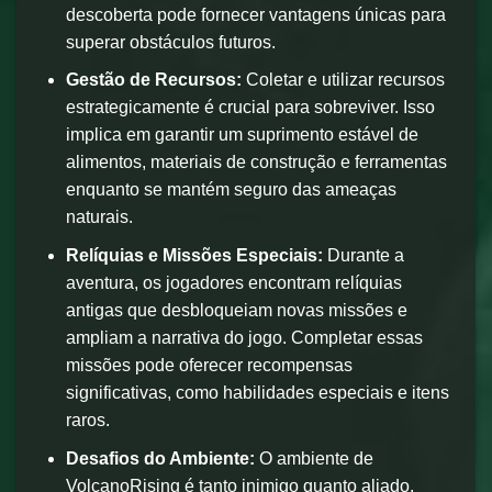
descoberta pode fornecer vantagens únicas para
superar obstáculos futuros.
Gestão de Recursos:
Coletar e utilizar recursos
estrategicamente é crucial para sobreviver. Isso
implica em garantir um suprimento estável de
alimentos, materiais de construção e ferramentas
enquanto se mantém seguro das ameaças
naturais.
Relíquias e Missões Especiais:
Durante a
aventura, os jogadores encontram relíquias
antigas que desbloqueiam novas missões e
ampliam a narrativa do jogo. Completar essas
missões pode oferecer recompensas
significativas, como habilidades especiais e itens
raros.
Desafios do Ambiente:
O ambiente de
VolcanoRising é tanto inimigo quanto aliado.