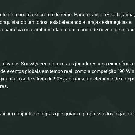
ítulo de monarca supremo do reino. Para alcançar essa façanha,
nquistando territórios, estabelecendo alianças estratégicas e
ma narrativa rica, ambientada em um mundo de neve e gelo, on
 cativante, SnowQueen oferece aos jogadores uma experiência 
a de eventos globais em tempo real, como a competição "90 Win
gir uma taxa de vitória de 90%, adiciona um elemento de compe
res.
i um conjunto de regras que guiam o progresso dos jogadores