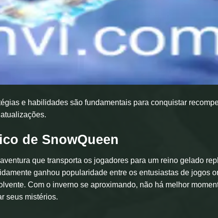
égias e habilidades são fundamentais para conquistar recomp
 atualizações.
gico de SnowQueen
ventura que transporta os jogadores para um reino gelado rep
idamente ganhou popularidade entre os entusiastas de jogos on
volvente. Com o inverno se aproximando, não há melhor momen
 seus mistérios.