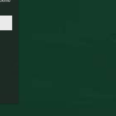
róximo