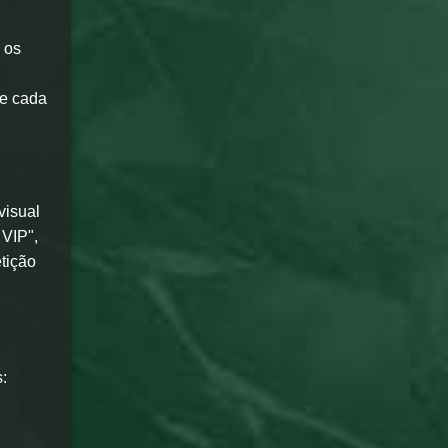
 os
de cada
visual
 VIP",
tição
: