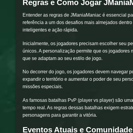
Regras e Como Jogar JMania
Entender as regras de JManiaManiac é essencial par
referência a um dos desafios mais almejados dentro
inteligentes e ação rápida.
Inicialmente, os jogadores precisam escolher seu p
únicos. A personalização permite que os jogadores
que se adaptam ao seu estilo de jogo.
No decorrer do jogo, os jogadores devem navegar po
expandir o território e aumentar o poder de seu per
missões especiais.
As famosas batalhas PvP (player vs player) são um
tempo real. As regras dessas batalhas exigem estra
personagens para garantir a vitória.
Eventos Atuais e Comunidade