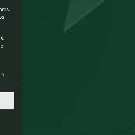
ores.
os
s.
do
 o