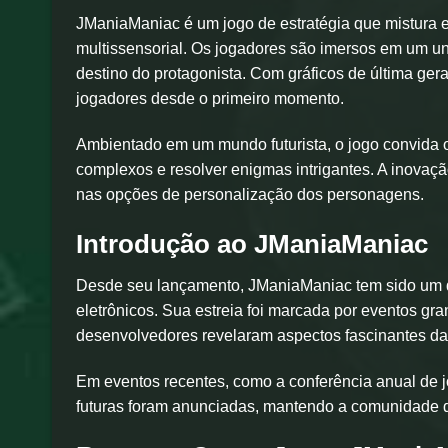
JManiaManiac é um jogo de estratégia que mistura 
multissensorial. Os jogadores são imersos em um un
destino do protagonista. Com gráficos de última ge
jogadores desde o primeiro momento.
Ambientado em um mundo futurista, o jogo convida os 
complexos e resolver enigmas intrigantes. A inovaç
nas opções de personalização dos personagens.
Introdução ao JManiaManiac
Desde seu lançamento, JManiaManiac tem sido um d
eletrônicos. Sua estreia foi marcada por eventos g
desenvolvedores revelaram aspectos fascinantes da 
Em eventos recentes, como a conferência anual de 
futuras foram anunciadas, mantendo a comunidade d