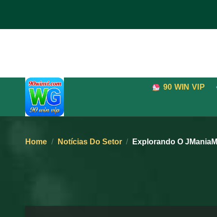
Ir
para
o
conteúdo
90 WIN VIP
Home
/
Notícias Do Setor
/
Explorando O JManiaM