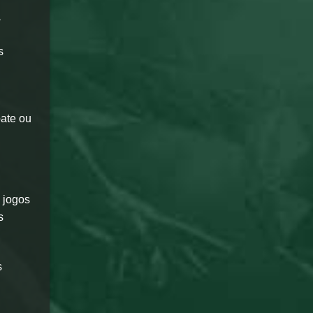
a
s
bate ou
 jogos
s
s