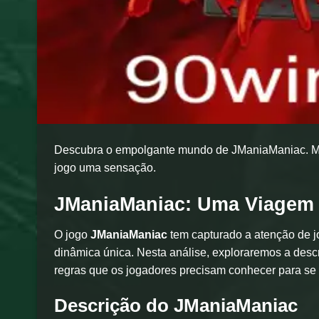
Descubra o empolgante mundo de JManiaManiac. Merg
jogo uma sensação.
JManiaManiac: Uma Viagem
O jogo
JManiaManiac
tem capturado a atenção de j
dinâmica única. Nesta análise, exploraremos a desc
regras que os jogadores precisam conhecer para se 
Descrição do JManiaManiac