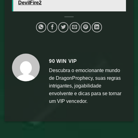
DevilFire2
90 WIN VIP
Descubra o emocionante mundo
de DragonProphecy, suas regras
intrigantes, jogabilidade
envolvente e dicas para se tornar
um VIP vencedor.