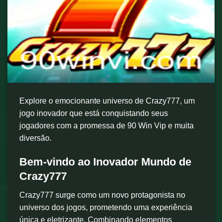
Explore o emocionante universo de Crazy777, um
jogo inovador que está conquistando seus
jogadores com a promessa de 90 Win Vip e muita
diversão.
Bem-vindo ao Inovador Mundo de
Crazy777
Crazy777 surge como um novo protagonista no
universo dos jogos, prometendo uma experiência
única e eletrizante. Combinando elementos