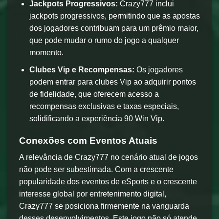
Jackpots Progressivos:
Crazy777 inclui
jackpots progressivos, permitindo que as apostas
dos jogadores contribuam para um prêmio maior,
que pode mudar o rumo do jogo a qualquer
momento.
Clubes Vip e Recompensas:
Os jogadores
podem entrar para clubes Vip ao adquirir pontos
de fidelidade, que oferecem acesso a
recompensas exclusivas e taxas especiais,
solidificando a experiência 90 Win Vip.
Conexões com Eventos Atuais
A relevância de Crazy777 no cenário atual de jogos
não pode ser subestimada. Com a crescente
popularidade dos eventos de eSports e o crescente
interesse global por entretenimento digital,
Crazy777 se posiciona firmemente na vanguarda
desses desenvolvimentos. Este jogo não só atende